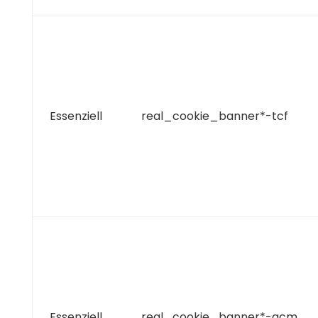
Essenziell
real_cookie_banner*-tcf
Essenziell
real_cookie_banner*-gcm